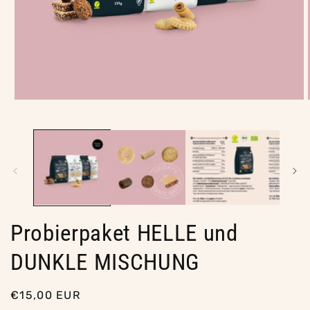
Medien
1
in
Modal
öffnen
Probierpaket HELLE und
DUNKLE MISCHUNG
Normaler
€15,00 EUR