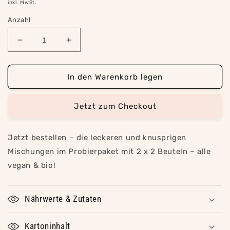
Preis
inkl. MwSt.
Anzahl
Verringere
Erhöhe
die
die
Menge
Menge
für
für
In den Warenkorb legen
Probierpaket
Probierpaket
HELLE
HELLE
Jetzt zum Checkout
und
und
DUNKLE
DUNKLE
MISCHUNG
MISCHUNG
Jetzt bestellen – die leckeren und knusprigen
Mischungen im Probierpaket mit 2 x 2 Beuteln – alle
vegan & bio!
Nährwerte & Zutaten
Kartoninhalt